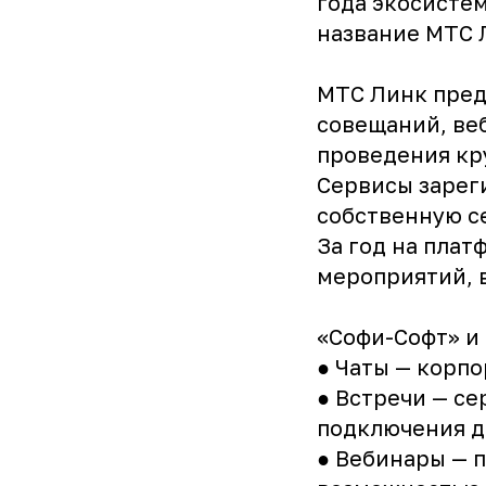
года экосисте
название МТС 
МТС Линк пред
совещаний, ве
проведения кр
Сервисы зарег
собственную с
За год на плат
мероприятий, 
«Софи-Софт» и
● Чаты — корп
● Встречи — с
подключения д
● Вебинары — 