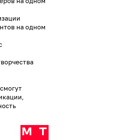
керов на одном
изации
ентов на одном
с
творчества
 смогут
икации,
ность