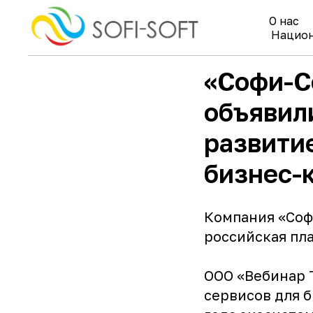
О нас
Национ
«Софи-С
объявил
развити
бизнес-
Компания «Соф
российская пл
ООО «Вебинар 
сервисов для 