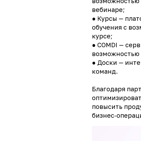
возможностью 
вебинаре;
● Курсы — пла
обучения с воз
курсе;
● COMDI — сер
возможностью 
● Доски — инте
команд.
Благодаря пар
оптимизироват
повысить прод
бизнес‑операц