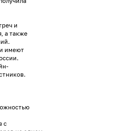
 получила
треч и
, а также
ий.
 и имеют
оссии.
йн-
стников.
:
зможностью
в с