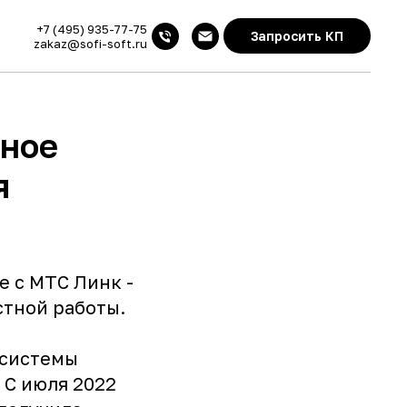
+7 (495) 935-77-75
Запросить КП
zakaz@sofi-soft.ru
тное
я
 с МТС Линк -
стной работы.
осистемы
 С июля 2022